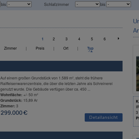
bis
Schlafzimmer
bis
U
A
1
2
3
4
5
6
Zimmer
|
Preis
|
Ort
|
Typ
Auf einem großen Grundstück von 1.589 m², steht die frühere
Raiffeisenwarenzentrale, die über die letzten Jahre als Schreinerei
genutzt wurde. Die Gebäude verfügen über ca. 450 ...
Wohnfläche:
+/- 50 m²
Grundstück:
15,89 Ar
K
Zimmer:
3
I
299.000 €
3
Detailansicht
P