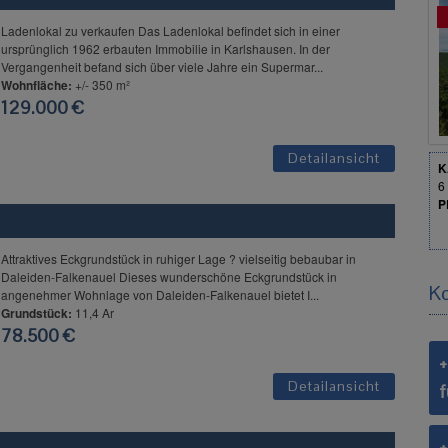
Ladenlokal zu verkaufen Das Ladenlokal befindet sich in einer
ursprünglich 1962 erbauten Immobilie in Karlshausen. In der
Vergangenheit befand sich über viele Jahre ein Supermar...
Wohnfläche:
+/- 350 m²
129.000 €
Detailansicht
K
6
P
Attraktives Eckgrundstück in ruhiger Lage ? vielseitig bebaubar in
Daleiden-Falkenauel Dieses wunderschöne Eckgrundstück in
Ko
angenehmer Wohnlage von Daleiden-Falkenauel bietet I...
Grundstück:
11,4 Ar
78.500 €
Detailansicht
f