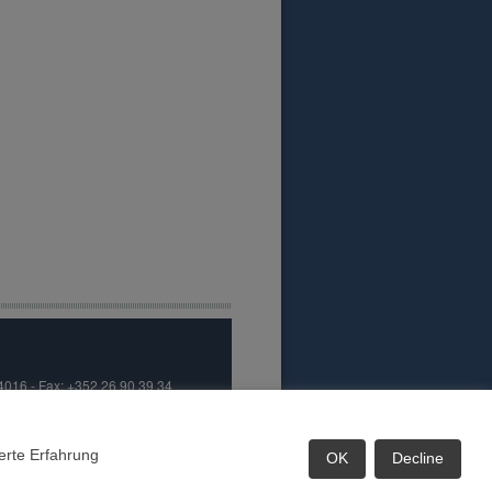
84016 - Fax: +352 26 90 39 34
erte Erfahrung
tHome.de - Das Immobilienportal Ihrer Region
OK
Decline