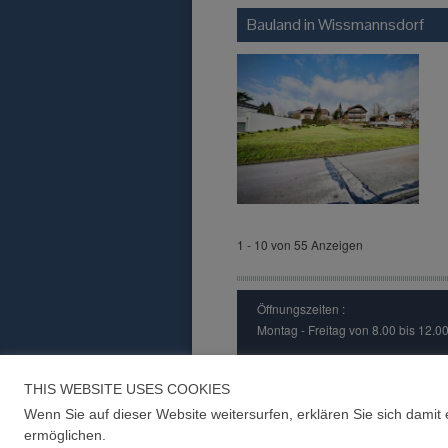
Bauland in
Wissmannsdorf
1 - 10 von 55 Anzeigen
Öffnungszeiten :
Montag - Freitag von 8.00 bis 12.
Impressum
THIS WEBSITE USES COOKIES
Home
|
Kaufangebote
|
Mietangebot
Wenn Sie auf dieser Website weitersurfen, erklären Sie sich damit
ermöglichen.