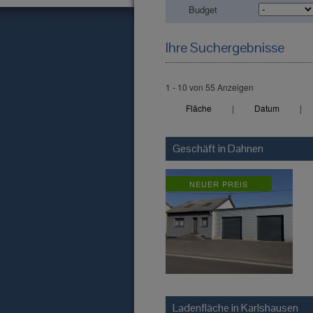
Budget
Ihre Suchergebnisse
1 - 10 von 55 Anzeigen
Fläche
|
Datum
|
Geschäft in
Dahnen
NEUER PREIS
Ladenfläche in
Karlshausen