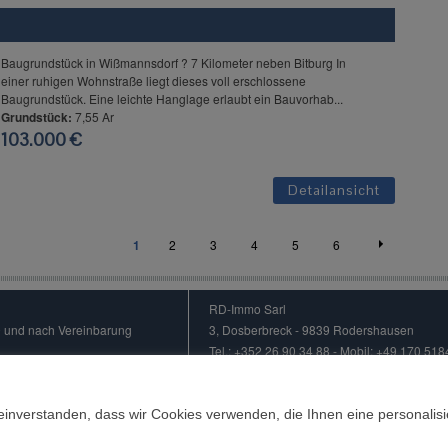
Baugrundstück in Wißmannsdorf ? 7 Kilometer neben Bitburg In
einer ruhigen Wohnstraße liegt dieses voll erschlossene
Baugrundstück. Eine leichte Hanglage erlaubt ein Bauvorhab...
Grundstück:
7,55 Ar
103.000 €
Detailansicht
1
2
3
4
5
6
RD-Immo Sarl
00 und nach Vereinbarung
3, Dosberbreck - 9839 Rodershausen
Tel.: +352 26 90 34 88 - Mobil: +49 170 51
Email:
rd.immo@googlemail.com
e
|
Kontakt
 einverstanden, dass wir Cookies verwenden, die Ihnen eine personalisi
© RD-Immo Sarl | Tous droits réservés |
a